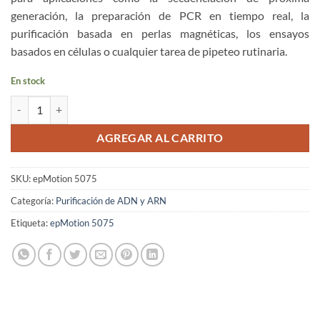
$9,999.00.
$6,999.00.
generación, la preparación de PCR en tiempo real, la
purificación basada en perlas magnéticas, los ensayos
basados en células o cualquier tarea de pipeteo rutinaria.
En stock
Cantidad Eppendorf epMotion 5075 LH Automated Liquid Handler
AGREGAR AL CARRITO
SKU:
epMotion 5075
Categoría:
Purificación de ADN y ARN
Etiqueta:
epMotion 5075