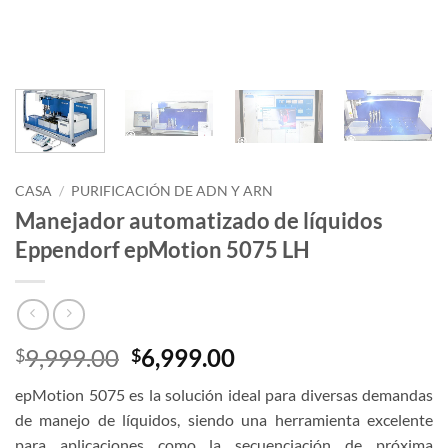
CASA
/
PURIFICACIÓN DE ADN Y ARN
Manejador automatizado de líquidos
Eppendorf epMotion 5075 LH
El
El
9,999.00
6,999.00
$
$
precio
precio
epMotion 5075 es la solución ideal para diversas demandas
original
actual
de manejo de líquidos, siendo una herramienta excelente
era:
es:
para aplicaciones como la secuenciación de próxima