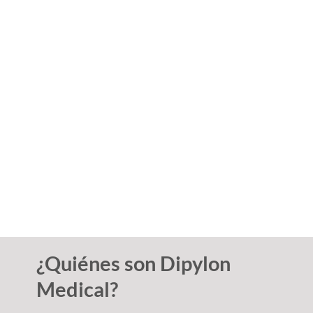
Elegir el analizador hematológico adecuado para su laboratorio
Los analizadores hematológicos evalúan y monitorean
afecciones médicas, llevan a cabo investigaciones científicas y
desarrollan medicamentos. Esta guía [...]
¿Quiénes son Dipylon
Medical?