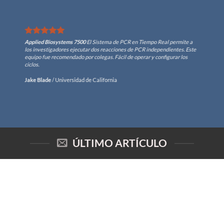
Applied Biosystems 7500
El Sistema de PCR en Tiempo Real permite a
los investigadores ejecutar dos reacciones de PCR independientes. Este
equipo fue recomendado por colegas. Fácil de operar y configurar los
ciclos.
Jake Blade
/
Universidad de California
ÚLTIMO ARTÍCULO
05
Nov