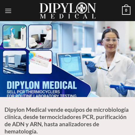
Saltar
0
al
contenido
Dipylon Medical vende equipos de microbiología
clínica, desde termocicladores PCR, purificación
de ADN y ARN, hasta analizadores de
hematología.