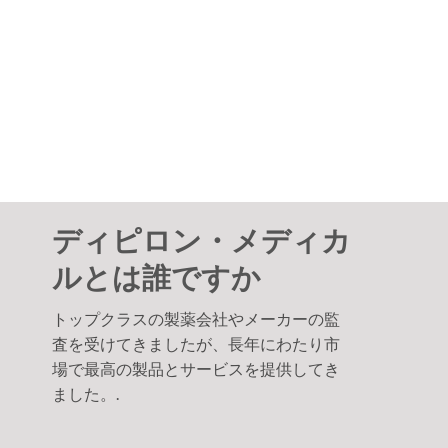
ラボに最適な血液学的分析装置の選択
血液学的分析装置は、病状を評価・監視し、科学研究を実施
し、医薬品を開発します。このガイド [...]
ディピロン・メディカ
ルとは誰ですか
トップクラスの製薬会社やメーカーの監
査を受けてきましたが、長年にわたり市
場で最高の製品とサービスを提供してき
ました。.