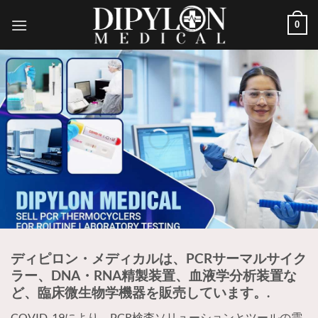
コ
0
ン
テ
ン
ツ
に
ス
キ
ッ
プ
ディピロン・メディカルは、PCRサーマルサイク
ラー、DNA・RNA精製装置、血液学分析装置な
ど、臨床微生物学機器を販売しています。.
COVID-19により、PCR検査ソリューションとツールの需