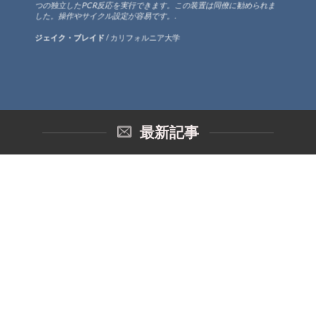
つの独立したPCR反応を実行できます。この装置は同僚に勧められま
した。操作やサイクル設定が容易です。.
ジェイク・ブレイド
/
カリフォルニア大学
最新記事
05
十一月