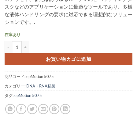
は
格
スクなどのアプリケーションに最適なツールであり、多様
$9,999.00
は
な液体ハンドリングの要求に対応できる理想的なソリュー
で
$6,999.00
ションです。.
し
で
た。
す。
在庫あり
Eppendorf epMotion 5075 LH Automated Liquid Handler個
お買い物カゴに追加
商品コード:
epMotion 5075
カテゴリー:
DNA・RNA精製
タグ:
epMotion 5075