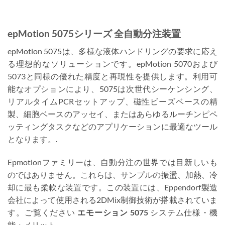
epMotion 5075シリーズ 全自動分注装置
epMotion 5075は、多様な液体ハンドリングの要求に応え
る理想的なソリューションです。epMotion 5070および
5073と同様の優れた精度と再現性を提供します。利用可
能なオプションにより、5075は次世代シーケンシング、
リアルタイムPCRセットアップ、磁性ビーズベースの精
製、細胞ベースのアッセイ、またはあらゆるルーチンピペ
ッティングタスクなどのアプリケーションに最適なツール
となります。.
Epmotionファミリーは、自動分注の世界では目新しいも
のではありません。これらは、サンプルの振盪、加熱、冷
却に最も柔軟な装置です。この装置には、Eppendorf製造
会社によって使用される2DMix制御技術が搭載されていま
す。ご覧ください
エモーション 5075
システム仕様・機
能・メリット.