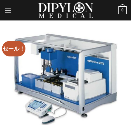
コ
0
ン
テ
ン
ツ
に
ス
セール！
キ
ッ
プ