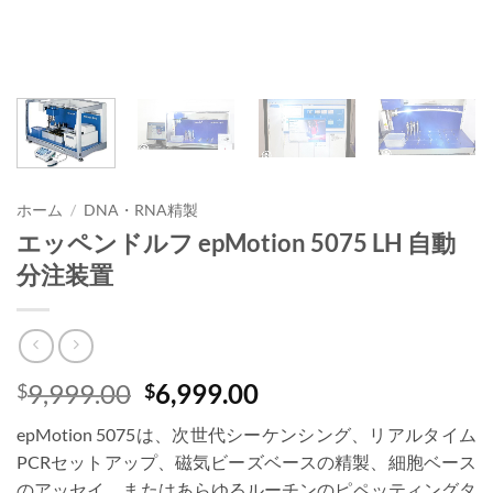
ホーム
/
DNA・RNA精製
エッペンドルフ epMotion 5075 LH 自動
分注装置
元
現
9,999.00
6,999.00
$
$
の
在
epMotion 5075は、次世代シーケンシング、リアルタイム
価
の
PCRセットアップ、磁気ビーズベースの精製、細胞ベース
格
価
のアッセイ、またはあらゆるルーチンのピペッティングタ